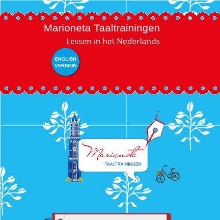
Skip
Marioneta Taaltrainingen
to
Lessen in het Nederlands
content
English version