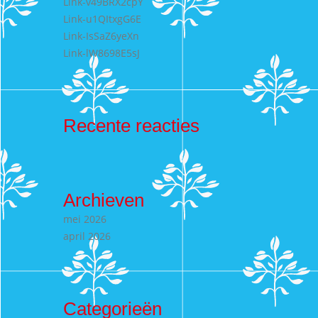
Link-v49BRX2cpY
Link-u1QItxgG6E
Link-IsSaZ6yeXn
Link-lW8698E5sJ
Recente reacties
Archieven
mei 2026
april 2026
Categorieën