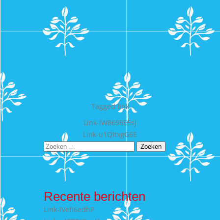
Tagged
link
Bericht
Link-lW8698E5sJ
Link-u1QItxgG6E
navigatie
Zoeken
naar:
Recente berichten
Link-lVefI6edhP