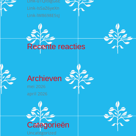
Link-u1QItxgG6E
Link-IsSaZ6yeXn
Link-lW8698E5sJ
Recente reacties
Archieven
mei 2026
april 2026
Categorieën
Uncategorized