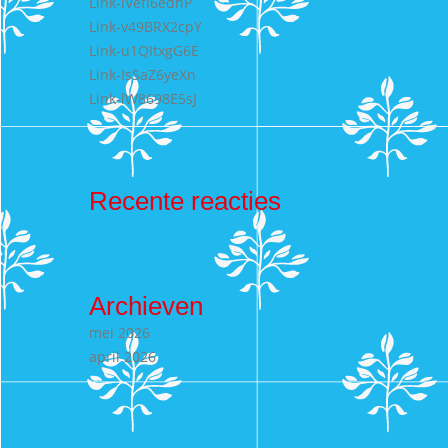
Link-lVefI6edhP
Link-v49BRX2cpY
Link-u1QItxgG6E
Link-IsSaZ6yeXn
Link-lW8698E5sJ
Recente reacties
Archieven
mei 2026
april 2026