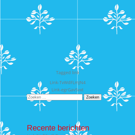
Tagged
link
Bericht
Link-TvWdFLmJN4
Link-egrGav5vxt
navigatie
Zoeken
naar:
Recente berichten