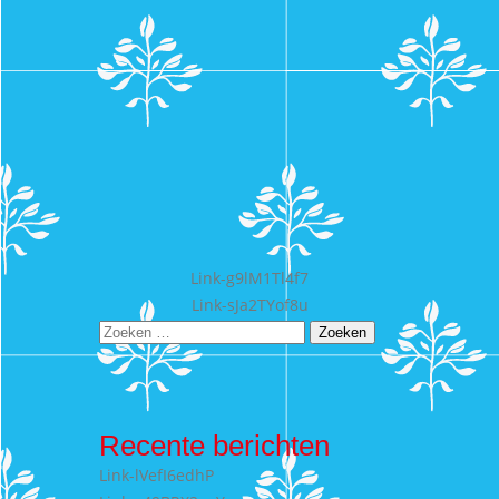
Bericht
Link-g9lM1Tl4f7
Link-sJa2TYof8u
navigatie
Zoeken
naar:
Recente berichten
Link-lVefI6edhP