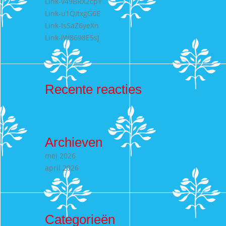
Link-v49BRX2cpY
Link-u1QItxgG6E
Link-IsSaZ6yeXn
Link-lW8698E5sJ
Recente reacties
Archieven
mei 2026
april 2026
Categorieën