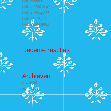
Link-lVefI6edhP
Link-v49BRX2cpY
Link-u1QItxgG6E
Link-IsSaZ6yeXn
Link-lW8698E5sJ
Recente reacties
Archieven
mei 2026
april 2026