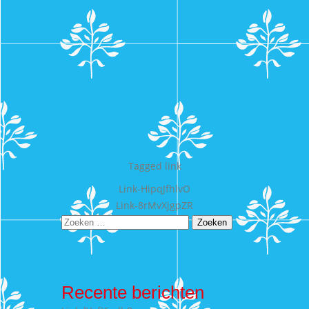
Tagged
link
Bericht
Link-HipqJfhlvO
Link-8rMvXjgpZR
navigatie
Zoeken
naar:
Recente berichten