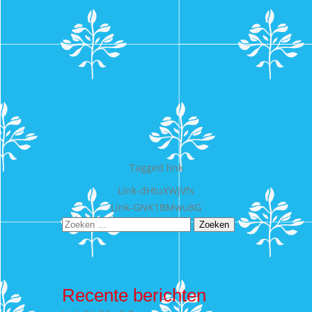
Tagged
link
Bericht
Link-dHtuXWjVfs
Link-GNK1BMwu8G
navigatie
Zoeken
naar:
Recente berichten