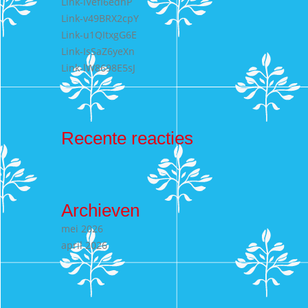
Link-lVefI6edhP
Link-v49BRX2cpY
Link-u1QItxgG6E
Link-IsSaZ6yeXn
Link-lW8698E5sJ
Recente reacties
Archieven
mei 2026
april 2026