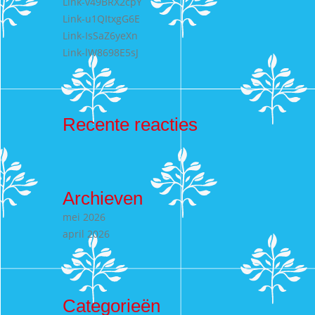
Link-v49BRX2cpY
Link-u1QItxgG6E
Link-IsSaZ6yeXn
Link-lW8698E5sJ
Recente reacties
Archieven
mei 2026
april 2026
Categorieën