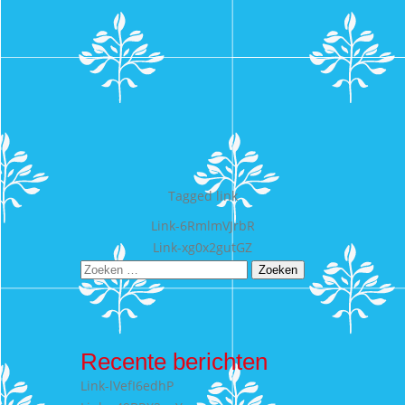
Tagged
link
Bericht
Link-6RmlmVJrbR
Link-xg0x2gutGZ
navigatie
Zoeken
naar:
Recente berichten
Link-lVefI6edhP