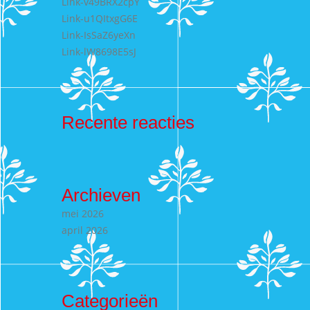
Link-v49BRX2cpY
Link-u1QItxgG6E
Link-IsSaZ6yeXn
Link-lW8698E5sJ
Recente reacties
Archieven
mei 2026
april 2026
Categorieën