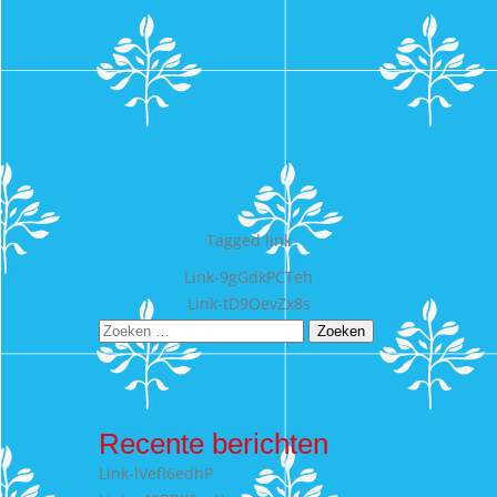
Tagged
link
Bericht
Link-9gGdkPCTeh
Link-tD9OevZx8s
navigatie
Zoeken
naar:
Recente berichten
Link-lVefI6edhP