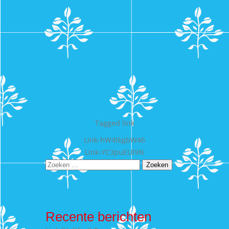
Tagged
link
Bericht
Link-hW4tkgbW46
Link-YC3puEUl9N
navigatie
Zoeken
naar:
Recente berichten