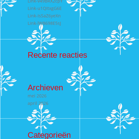
Link-v49BRX2cpY
Link-u1QItxgG6E
Link-IsSaZ6yeXn
Link-lW8698E5sJ
Recente reacties
Archieven
mei 2026
april 2026
Categorieën