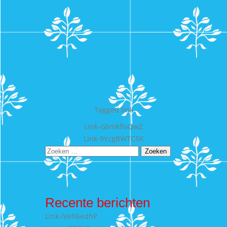
Tagged
link
Bericht
Link-G6mkfIvQwZ
Link-9YcgBWTC5K
navigatie
Zoeken
naar:
Recente berichten
Link-lVefI6edhP