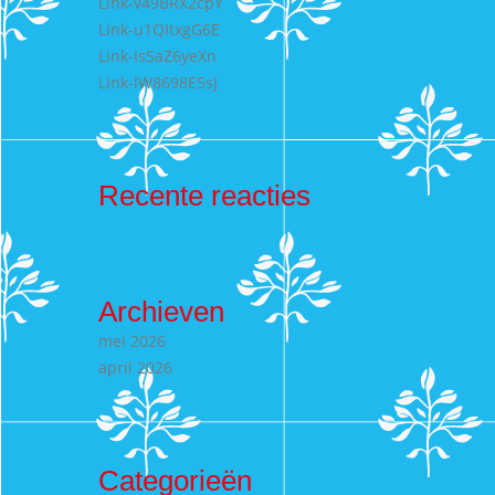
Link-v49BRX2cpY
Link-u1QItxgG6E
Link-IsSaZ6yeXn
Link-lW8698E5sJ
Recente reacties
Archieven
mei 2026
april 2026
Categorieën