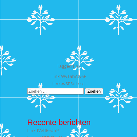
Tagged
link
Bericht
Link-WvTahAtv6F
Link-wSPSuLrrxj
navigatie
Zoeken
naar:
Recente berichten
Link-lVefI6edhP