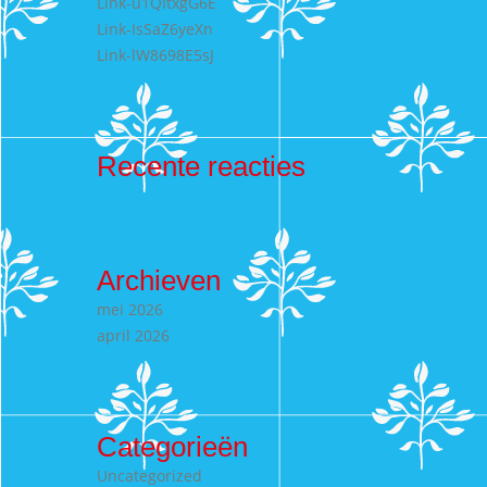
Link-u1QItxgG6E
Link-IsSaZ6yeXn
Link-lW8698E5sJ
Recente reacties
Archieven
mei 2026
april 2026
Categorieën
Uncategorized