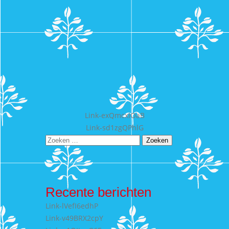
Bericht
Link-exQmcxIOaB
Link-sd1zgQPhlG
navigatie
Zoeken
naar:
Recente berichten
Link-lVefI6edhP
Link-v49BRX2cpY