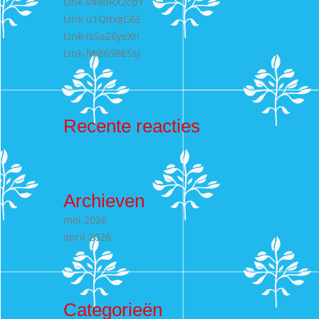
Link-v49BRX2cpY
Link-u1QItxgG6E
Link-IsSaZ6yeXn
Link-lW8698E5sJ
Recente reacties
Archieven
mei 2026
april 2026
Categorieën