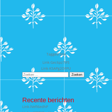
Tagged
link
Bericht
Link-Gec6pz7lFS
Link-KSAPg2OFPU
navigatie
Zoeken
naar:
Recente berichten
Link-lVefI6edhP