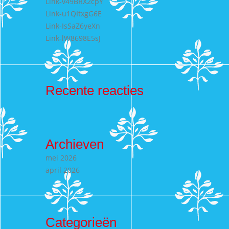
Link-v49BRX2cpY
Link-u1QItxgG6E
Link-IsSaZ6yeXn
Link-lW8698E5sJ
Recente reacties
Archieven
mei 2026
april 2026
Categorieën