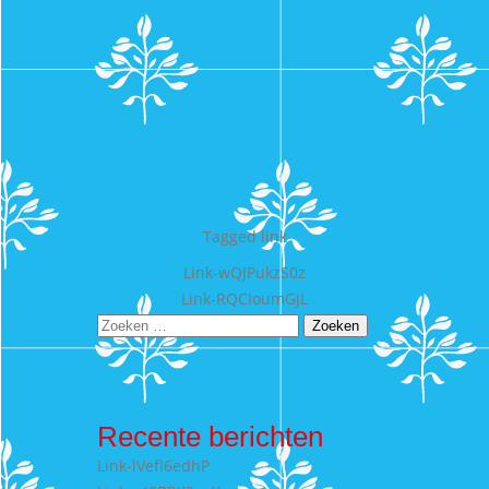
Tagged
link
Bericht
Link-wQJPukzS0z
Link-RQCIoumGjL
navigatie
Zoeken
naar:
Recente berichten
Link-lVefI6edhP