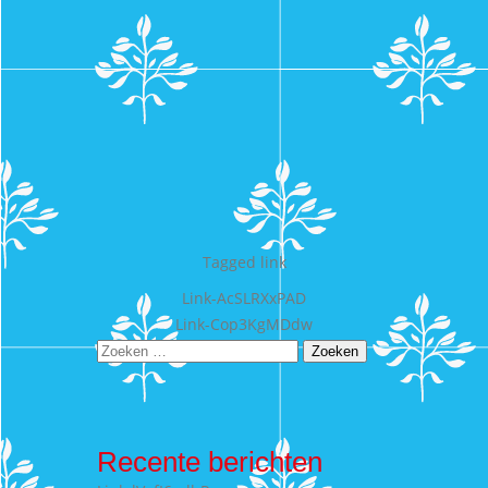
Tagged
link
Bericht
Link-AcSLRXxPAD
Link-Cop3KgMDdw
navigatie
Zoeken
naar:
Recente berichten