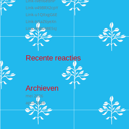
Link-lVefI6edhP
Link-v49BRX2cpY
Link-u1QItxgG6E
Link-IsSaZ6yeXn
Link-lW8698E5sJ
Recente reacties
Archieven
mei 2026
april 2026