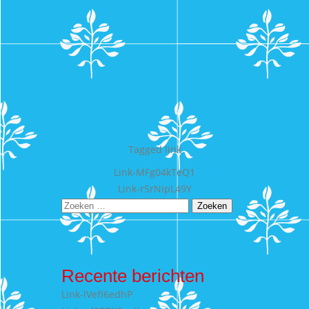
Tagged
link
Bericht
Link-MFg04kTeQ1
Link-r5rNipL49Y
navigatie
Zoeken
naar:
Recente berichten
Link-lVefI6edhP