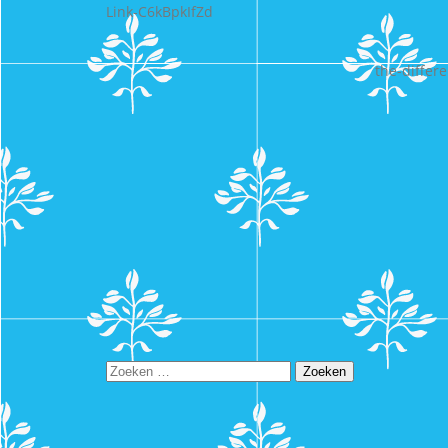
Link-C6kBpkIfZd
the-differ
Zoeken
naar: