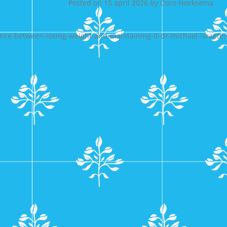
Posted on
15 april 2026
by
Coco Hoeksema
ence-between-losing-weight-and-maintaining-it-dr-michael-israetel