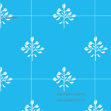
-motivation
Bericht
Link-P5Rm1NDOCJ
Link-aHbPhImLTV
navigatie