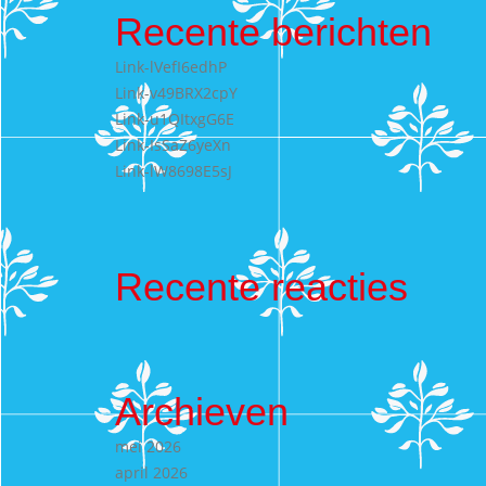
Recente berichten
Link-lVefI6edhP
Link-v49BRX2cpY
Link-u1QItxgG6E
Link-IsSaZ6yeXn
Link-lW8698E5sJ
Recente reacties
Archieven
mei 2026
april 2026