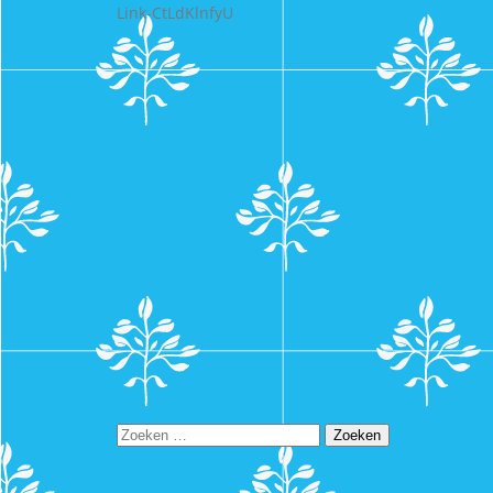
Link-CtLdKlnfyU
Zoeken
naar: