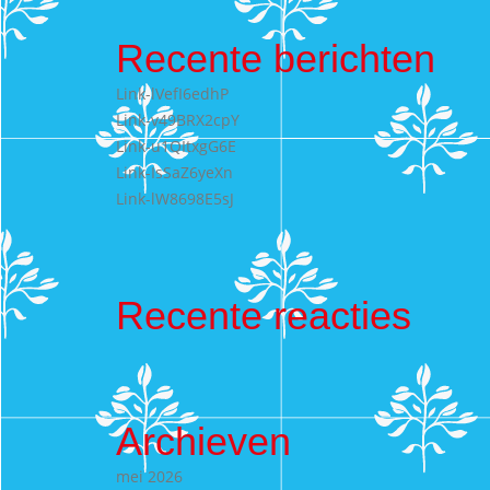
Recente berichten
Link-lVefI6edhP
Link-v49BRX2cpY
Link-u1QItxgG6E
Link-IsSaZ6yeXn
Link-lW8698E5sJ
Recente reacties
Archieven
mei 2026