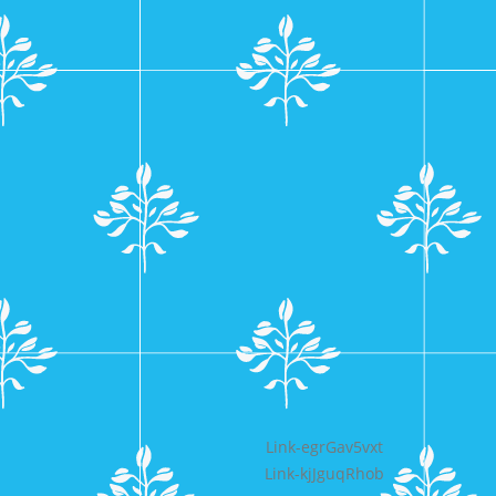
Bericht
Link-egrGav5vxt
Link-kjJguqRhob