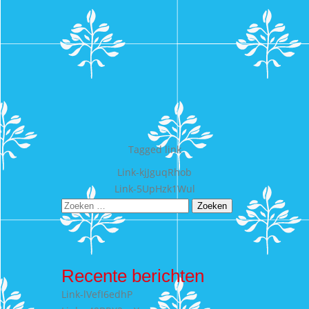
Tagged
link
Bericht
Link-kjJguqRhob
Link-5UpHzk1Wul
navigatie
Zoeken
naar:
Recente berichten
Link-lVefI6edhP