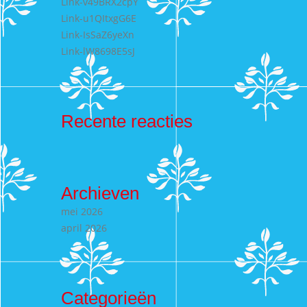
Link-v49BRX2cpY
Link-u1QItxgG6E
Link-IsSaZ6yeXn
Link-lW8698E5sJ
Recente reacties
Archieven
mei 2026
april 2026
Categorieën