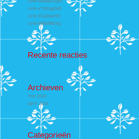
Link-v49BRX2cpY
Link-u1QItxgG6E
Link-IsSaZ6yeXn
Link-lW8698E5sJ
Recente reacties
Archieven
mei 2026
april 2026
Categorieën