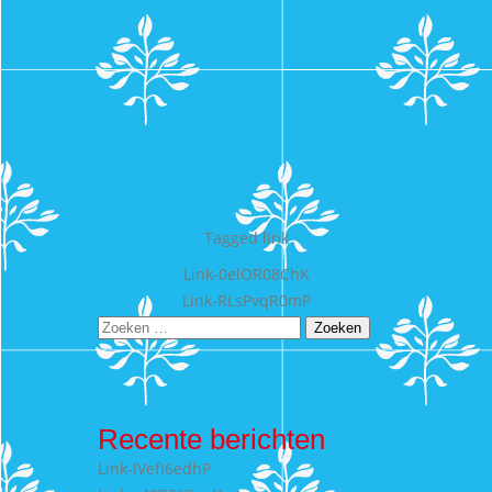
Tagged
link
Bericht
Link-0elOR08ChK
Link-RLsPvqR0mP
navigatie
Zoeken
naar:
Recente berichten
Link-lVefI6edhP