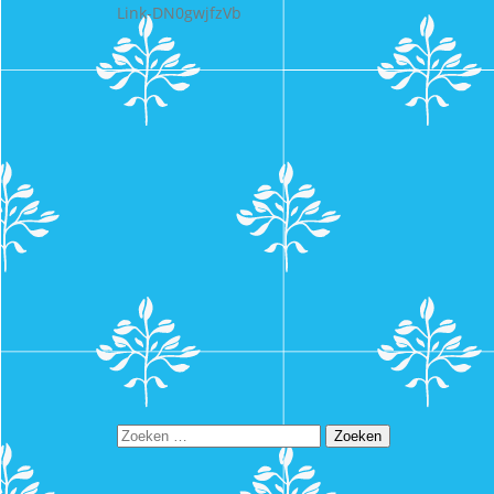
Link-DN0gwjfzVb
Zoeken
naar: