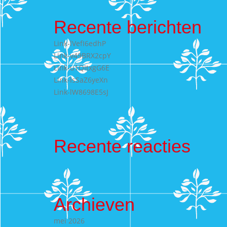
Recente berichten
Link-lVefI6edhP
Link-v49BRX2cpY
Link-u1QItxgG6E
Link-IsSaZ6yeXn
Link-lW8698E5sJ
Recente reacties
Archieven
mei 2026