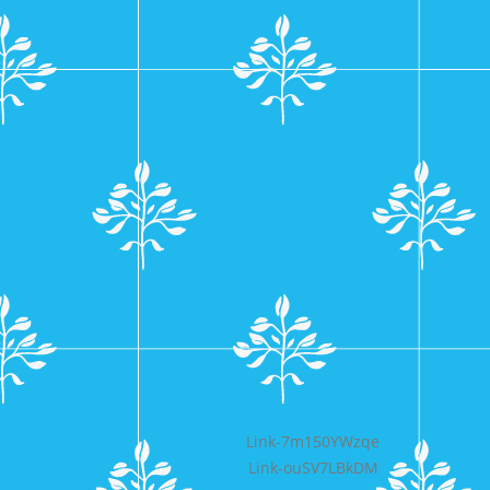
Bericht
Link-7m150YWzqe
Link-ouSV7LBkDM