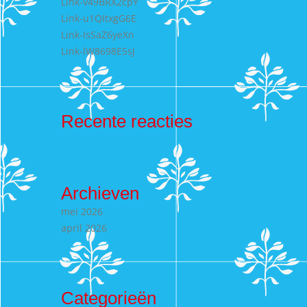
Link-v49BRX2cpY
Link-u1QItxgG6E
Link-IsSaZ6yeXn
Link-lW8698E5sJ
Recente reacties
Archieven
mei 2026
april 2026
Categorieën