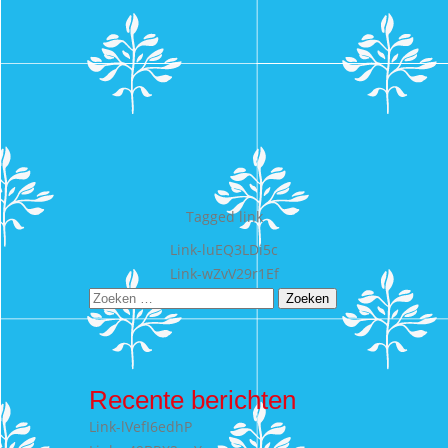
Tagged
link
Bericht
Link-luEQ3LDi5c
Link-wZvV29r1Ef
navigatie
Zoeken
naar:
Recente berichten
Link-lVefI6edhP