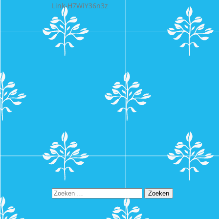
Link-H7WiY36n3z
Zoeken
naar: