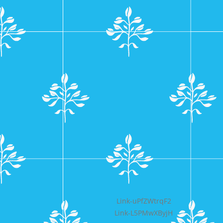
Bericht
Link-uPfZWtrqF2
Link-L5PMwXByjH