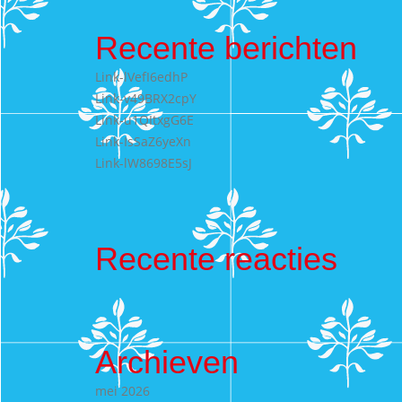
Recente berichten
Link-lVefI6edhP
Link-v49BRX2cpY
Link-u1QItxgG6E
Link-IsSaZ6yeXn
Link-lW8698E5sJ
Recente reacties
Archieven
mei 2026