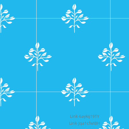
Bericht
Link-6aykij19TY
Link-Jqa1cfwIBH