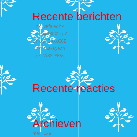
Recente berichten
Link-lVefI6edhP
Link-v49BRX2cpY
Link-u1QItxgG6E
Link-IsSaZ6yeXn
Link-lW8698E5sJ
Recente reacties
Archieven
mei 2026