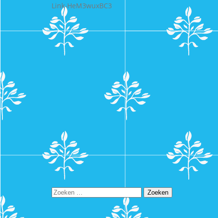
Link-HeM3wuxBC3
Zoeken
naar: