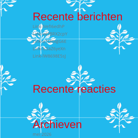
Recente berichten
Link-lVefI6edhP
Link-v49BRX2cpY
Link-u1QItxgG6E
Link-IsSaZ6yeXn
Link-lW8698E5sJ
Recente reacties
Archieven
mei 2026