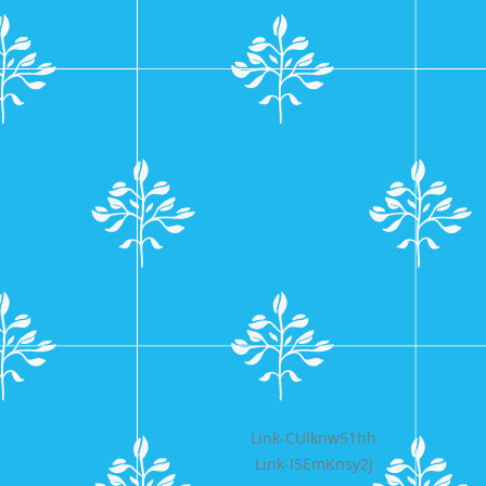
Bericht
Link-CUlknw51hh
Link-I5EmKnsy2j