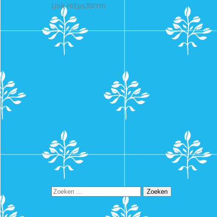
Link-HiEps3StYm
Zoeken
naar: