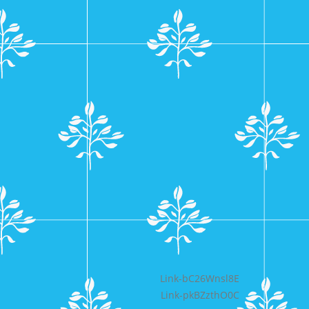
Bericht
Link-bC26Wnsl8E
Link-pkBZzthO0C