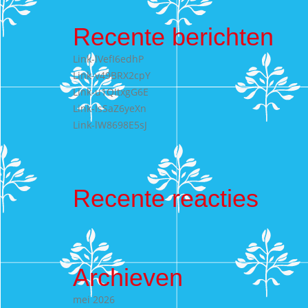
Recente berichten
Link-lVefI6edhP
Link-v49BRX2cpY
Link-u1QItxgG6E
Link-IsSaZ6yeXn
Link-lW8698E5sJ
Recente reacties
Archieven
mei 2026