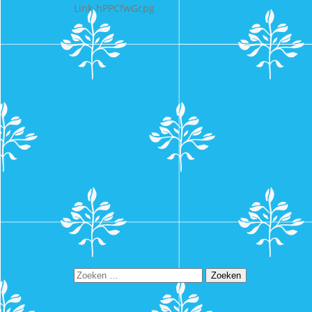
Link-hPPCfwGcpg
Zoeken
naar: