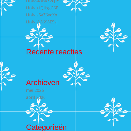
Link-v49BRX2cpY
Link-u1QItxgG6E
Link-IsSaZ6yeXn
Link-lW8698E5sJ
Recente reacties
Archieven
mei 2026
april 2026
Categorieën