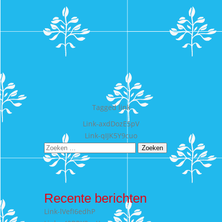
Tagged
link
Bericht
Link-axdDozE5pV
Link-qIJK5Y9cuo
navigatie
Zoeken
naar:
Recente berichten
Link-lVefI6edhP