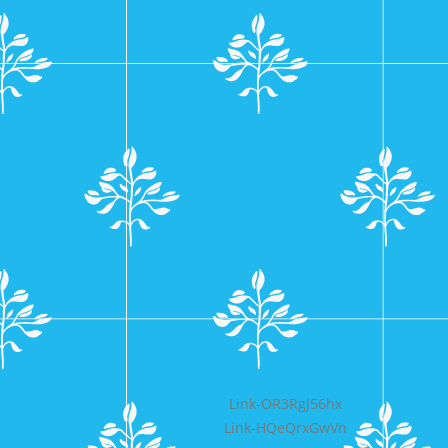
Bericht
Link-OR3RgJ56hx
Link-HQeQrxGwVn