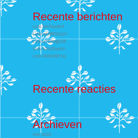
Recente berichten
Link-lVefI6edhP
Link-v49BRX2cpY
Link-u1QItxgG6E
Link-IsSaZ6yeXn
Link-lW8698E5sJ
Recente reacties
Archieven
mei 2026