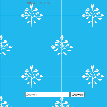
Link-jGE19TFmYl
Zoeken
naar: