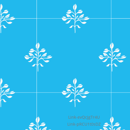
Bericht
Link-evQcJgTr4U
Link-pRCU1t0sDZ