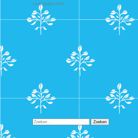
Link-jJo2jcLmPo
Zoeken
naar: