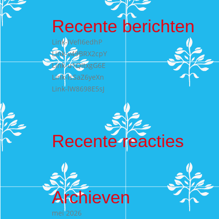
Recente berichten
Link-lVefI6edhP
Link-v49BRX2cpY
Link-u1QItxgG6E
Link-IsSaZ6yeXn
Link-lW8698E5sJ
Recente reacties
Archieven
mei 2026