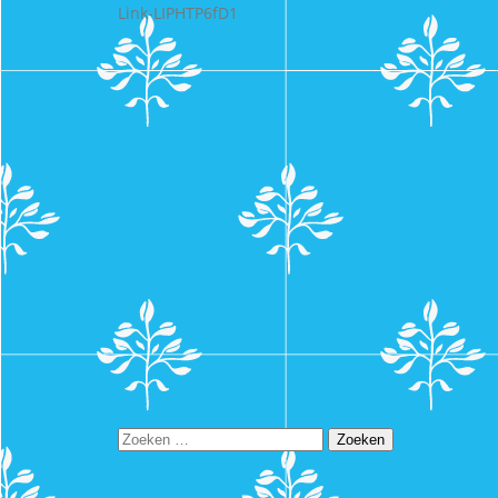
Link-LIPHTP6fD1
Zoeken
naar: