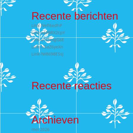
Recente berichten
Link-lVefI6edhP
Link-v49BRX2cpY
Link-u1QItxgG6E
Link-IsSaZ6yeXn
Link-lW8698E5sJ
Recente reacties
Archieven
mei 2026