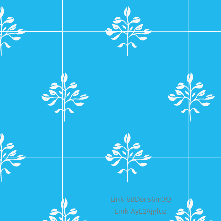
Bericht
Link-6BDons6m3Q
Link-AyE2Ajgluz