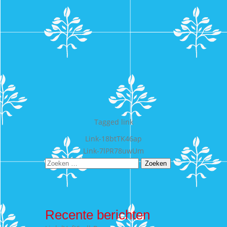
Tagged
link
Bericht
Link-18btTK46ap
Link-7lPR78uwUm
navigatie
Zoeken
naar:
Recente berichten