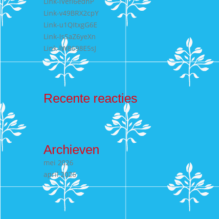
Link-lVefI6edhP
Link-v49BRX2cpY
Link-u1QItxgG6E
Link-IsSaZ6yeXn
Link-lW8698E5sJ
Recente reacties
Archieven
mei 2026
april 2026