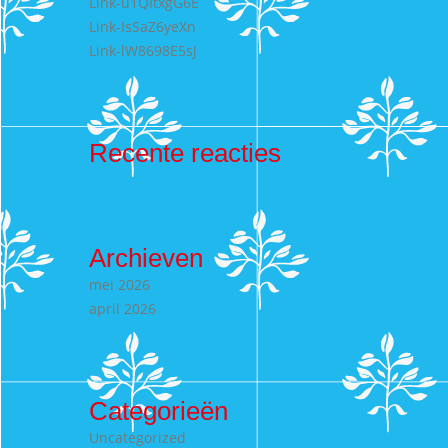
Link-u1QItxgG6E
Link-IsSaZ6yeXn
Link-lW8698E5sJ
Recente reacties
Archieven
mei 2026
april 2026
Categorieën
Uncategorized