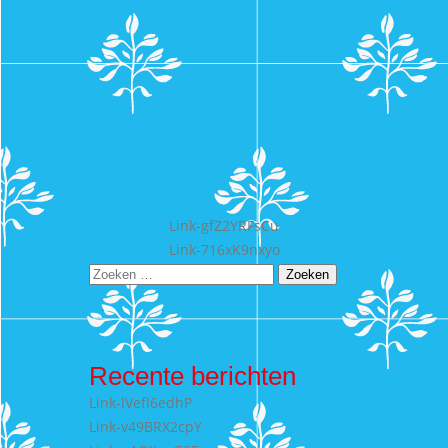
Bericht
Link-gfZ2YRFsCu
Link-716xK9nxyo
navigatie
Zoeken
naar:
Recente berichten
Link-lVefI6edhP
Link-v49BRX2cpY