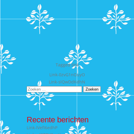
Tagged
link
Bericht
Link-0zvG1nOuyO
Link-slQwDdKdhN
navigatie
Zoeken
naar:
Recente berichten
Link-lVefI6edhP