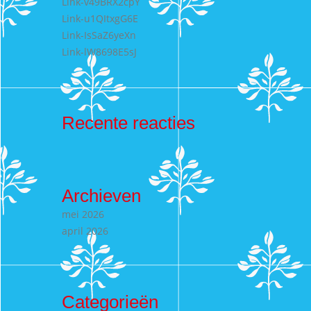
Link-v49BRX2cpY
Link-u1QItxgG6E
Link-IsSaZ6yeXn
Link-lW8698E5sJ
Recente reacties
Archieven
mei 2026
april 2026
Categorieën