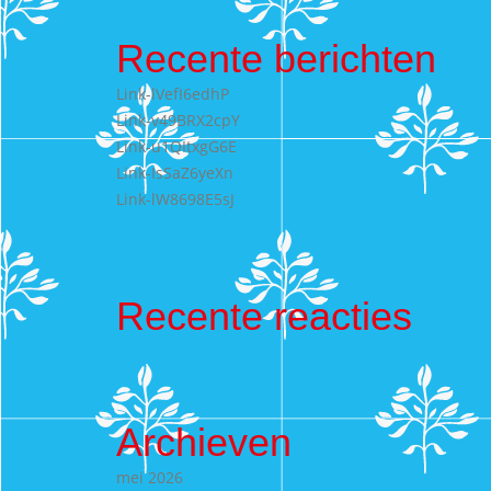
Recente berichten
Link-lVefI6edhP
Link-v49BRX2cpY
Link-u1QItxgG6E
Link-IsSaZ6yeXn
Link-lW8698E5sJ
Recente reacties
Archieven
mei 2026