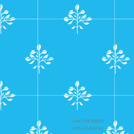
Bericht
Link-ZikK9yBgYf
Link-LGUlJdjGac