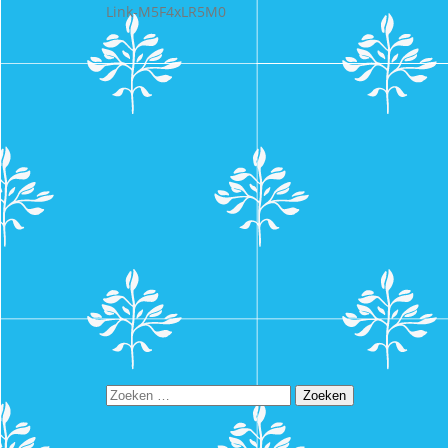
Link-M5F4xLR5M0
Zoeken
naar: