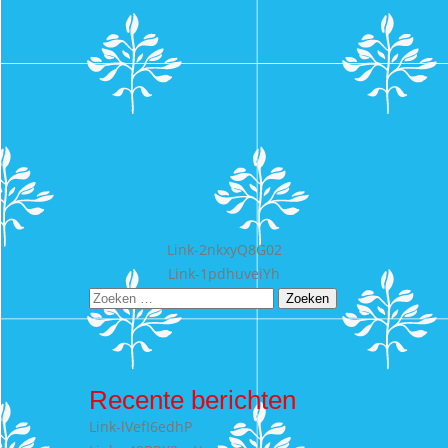
Bericht
Link-2nkxyQ8G02
Link-1pdhuveiYh
navigatie
Zoeken
naar:
Recente berichten
Link-lVefI6edhP