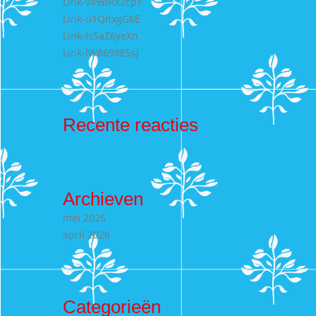
Link-v49BRX2cpY
Link-u1QItxgG6E
Link-IsSaZ6yeXn
Link-lW8698E5sJ
Recente reacties
Archieven
mei 2026
april 2026
Categorieën