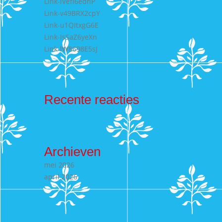
Link-lVefI6edhP
Link-v49BRX2cpY
Link-u1QItxgG6E
Link-IsSaZ6yeXn
Link-lW8698E5sJ
Recente reacties
Archieven
mei 2026
april 2026