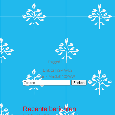
Tagged
link
Bericht
Link-zsHjSMAvUS
Link-Mm3xK4OXWW
navigatie
Zoeken
naar:
Recente berichten