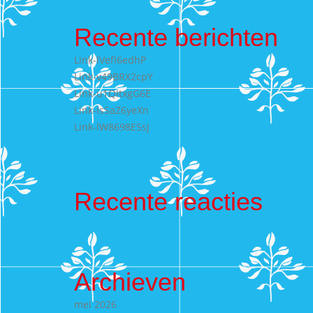
Recente berichten
Link-lVefI6edhP
Link-v49BRX2cpY
Link-u1QItxgG6E
Link-IsSaZ6yeXn
Link-lW8698E5sJ
Recente reacties
Archieven
mei 2026