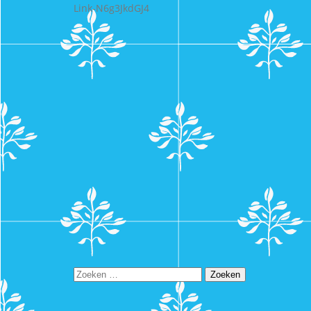
Link-N6g3JkdGJ4
Zoeken
naar: