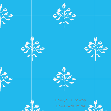
Bericht
Link-QqOKC6ewbp
Link-TvWdFLmJN4