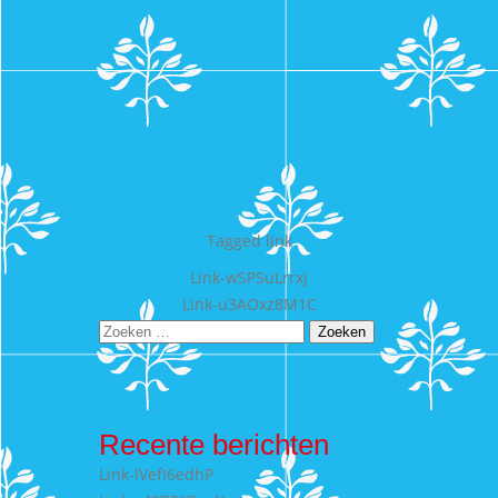
Tagged
link
Bericht
Link-wSPSuLrrxj
Link-u3AOxz8M1C
navigatie
Zoeken
naar:
Recente berichten
Link-lVefI6edhP