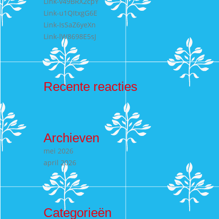
Link-v49BRX2cpY
Link-u1QItxgG6E
Link-IsSaZ6yeXn
Link-lW8698E5sJ
Recente reacties
Archieven
mei 2026
april 2026
Categorieën