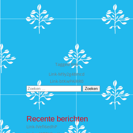
Tagged
link
Bericht
Link-M9y2g48mcd
Link-btKwPAlRR0
navigatie
Zoeken
naar:
Recente berichten
Link-lVefI6edhP