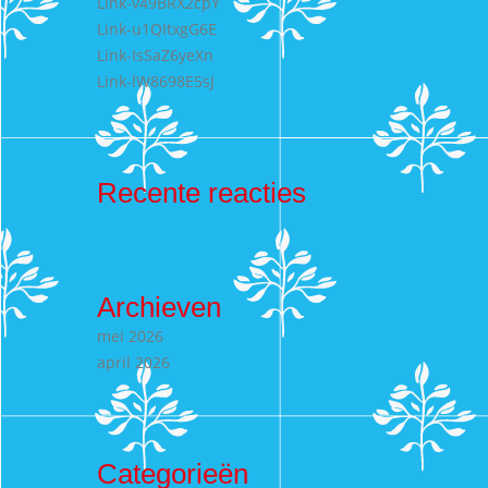
Link-v49BRX2cpY
Link-u1QItxgG6E
Link-IsSaZ6yeXn
Link-lW8698E5sJ
Recente reacties
Archieven
mei 2026
april 2026
Categorieën