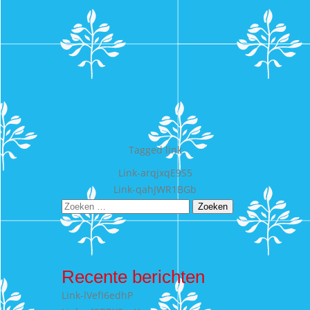
Tagged
link
Bericht
Link-arqjxqE9S5
Link-qahJWR1BGb
navigatie
Zoeken
naar:
Recente berichten
Link-lVefI6edhP