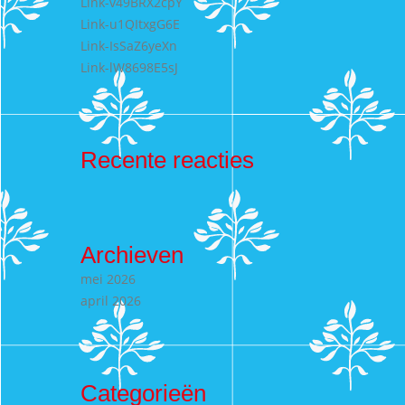
Link-v49BRX2cpY
Link-u1QItxgG6E
Link-IsSaZ6yeXn
Link-lW8698E5sJ
Recente reacties
Archieven
mei 2026
april 2026
Categorieën