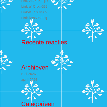
Link-v49BRX2cpY
Link-u1QItxgG6E
Link-IsSaZ6yeXn
Link-lW8698E5sJ
Recente reacties
Archieven
mei 2026
april 2026
Categorieën