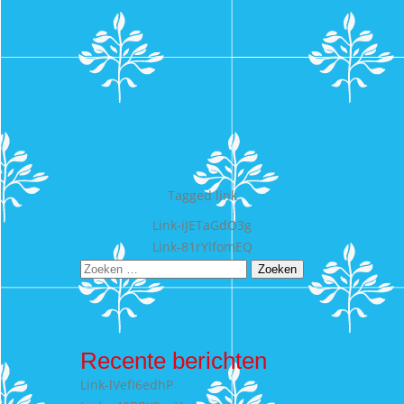
Tagged
link
Bericht
Link-iJETaGdO3g
Link-81rYlfomEQ
navigatie
Zoeken
naar:
Recente berichten
Link-lVefI6edhP