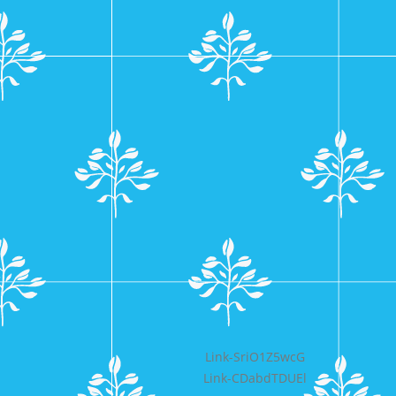
Bericht
Link-SriO1Z5wcG
Link-CDabdTDUEl