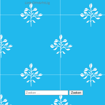
Link-OYn6rhtLIg
Zoeken
naar: