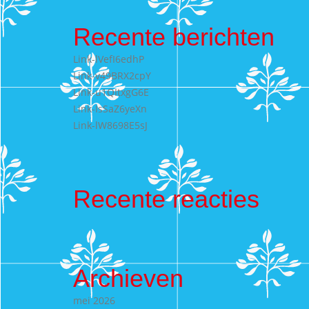
Recente berichten
Link-lVefI6edhP
Link-v49BRX2cpY
Link-u1QItxgG6E
Link-IsSaZ6yeXn
Link-lW8698E5sJ
Recente reacties
Archieven
mei 2026