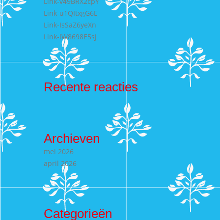
Link-v49BRX2cpY
Link-u1QItxgG6E
Link-IsSaZ6yeXn
Link-lW8698E5sJ
Recente reacties
Archieven
mei 2026
april 2026
Categorieën