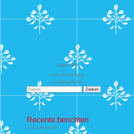
Tagged
link
Bericht
Link-uZvVxGALLy
Link-gfvJphezUh
navigatie
Zoeken
naar:
Recente berichten
Link-lVefI6edhP