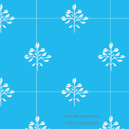
Bericht
Link-WcyDKEmhuz
Link-1zsNNR9jWY