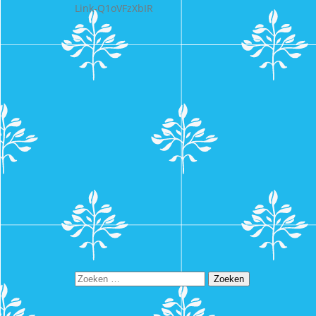
Link-Q1oVFzXbIR
Zoeken
naar: