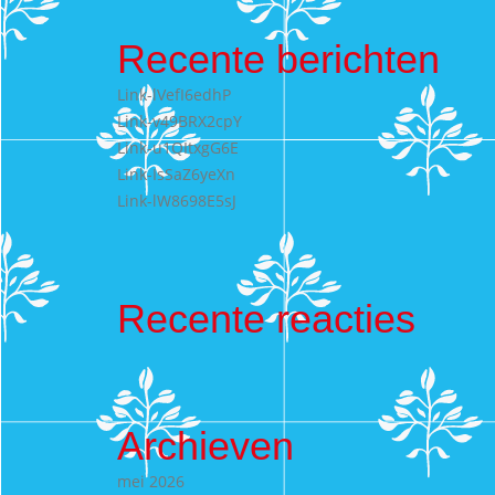
Recente berichten
Link-lVefI6edhP
Link-v49BRX2cpY
Link-u1QItxgG6E
Link-IsSaZ6yeXn
Link-lW8698E5sJ
Recente reacties
Archieven
mei 2026