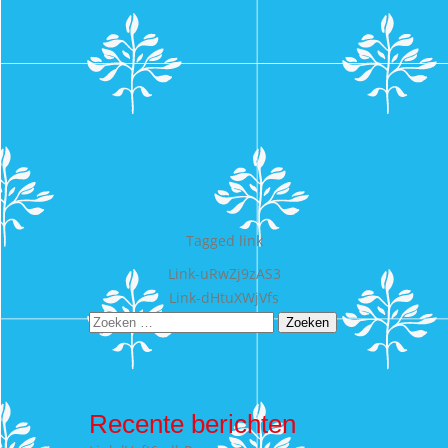
Tagged
link
Bericht
Link-uRwZj9zAS3
Link-dHtuXWjVfs
navigatie
Zoeken
naar:
Recente berichten