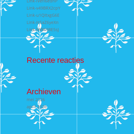
Link-lVefI6edhP
Link-v49BRX2cpY
Link-u1QItxgG6E
Link-IsSaZ6yeXn
Link-lW8698E5sJ
Recente reacties
Archieven
mei 2026
april 2026