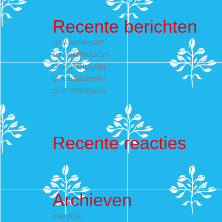
Recente berichten
Link-lVefI6edhP
Link-v49BRX2cpY
Link-u1QItxgG6E
Link-IsSaZ6yeXn
Link-lW8698E5sJ
Recente reacties
Archieven
mei 2026