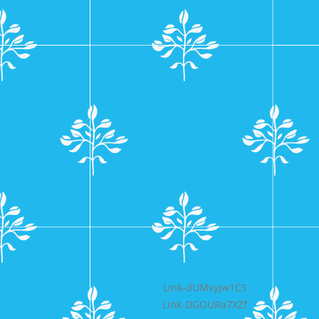
Bericht
Link-dUMvyJw1CS
Link-DGOURa7XZf