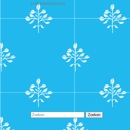
Link-R6eEGeD3u0
Zoeken
naar: