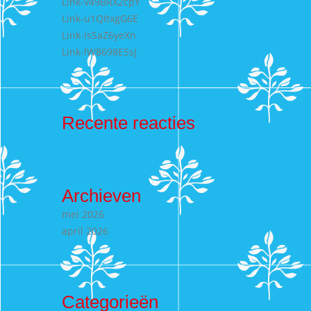
Link-v49BRX2cpY
Link-u1QItxgG6E
Link-IsSaZ6yeXn
Link-lW8698E5sJ
Recente reacties
Archieven
mei 2026
april 2026
Categorieën