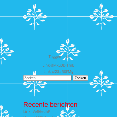
Tagged
link
Bericht
Link-dMxu3DITmB
Link-xXSLzR0FMg
navigatie
Zoeken
naar:
Recente berichten
Link-lVefI6edhP