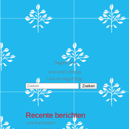
Tagged
link
Bericht
Link-vsNCs3PcQq
Link-oTuNgGTBQg
navigatie
Zoeken
naar:
Recente berichten
Link-lVefI6edhP