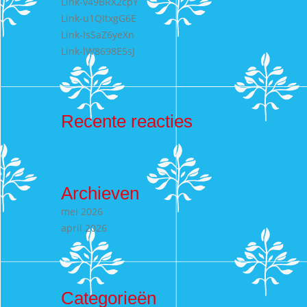
Link-v49BRX2cpY
Link-u1QItxgG6E
Link-IsSaZ6yeXn
Link-lW8698E5sJ
Recente reacties
Archieven
mei 2026
april 2026
Categorieën