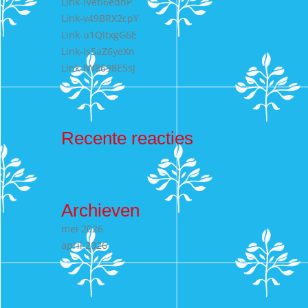
Link-lVefI6edhP
Link-v49BRX2cpY
Link-u1QItxgG6E
Link-IsSaZ6yeXn
Link-lW8698E5sJ
Recente reacties
Archieven
mei 2026
april 2026