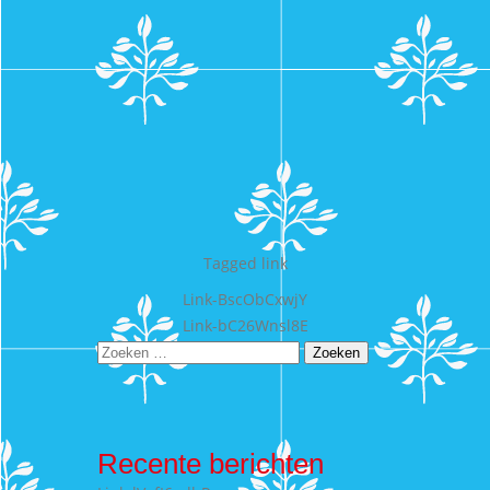
Tagged
link
Bericht
Link-BscObCxwjY
Link-bC26Wnsl8E
navigatie
Zoeken
naar:
Recente berichten